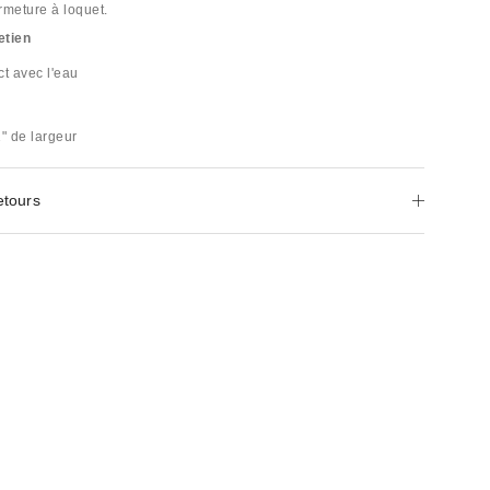
rmeture à loquet.
etien
ct avec l'eau
1" de largeur
etours