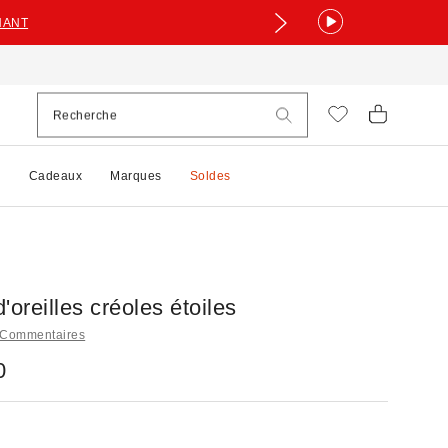
NANT
e
Cadeaux
Marques
Soldes
'oreilles créoles étoiles
 Commentaires
0