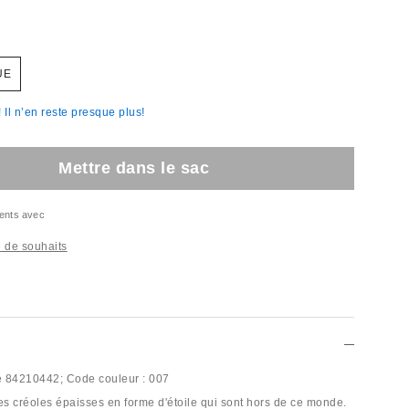
UE
Il n’en reste presque plus!
Mettre dans le sac
ents avec
te de souhaits
e
84210442;
Code couleur :
007
les créoles épaisses en forme d'étoile qui sont hors de ce monde.