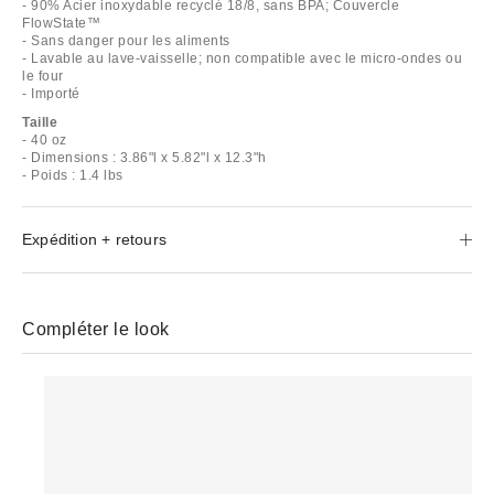
- 90% Acier inoxydable recyclé 18/8, sans BPA; Couvercle
FlowState™
- Sans danger pour les aliments
- Lavable au lave-vaisselle; non compatible avec le micro-ondes ou
le four
- Importé
Taille
- 40 oz
- Dimensions : 3.86"l x 5.82"l x 12.3"h
- Poids : 1.4 lbs
Expédition + retours
Compléter le look