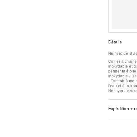
Détails
Numéro de styl
Collier à chaîn
inoxydable et di
pendentif étoile
inoxydable - Des
- Fermoir à mous
l'eau et à la tr
Nettoyer avec u
Expédition + r