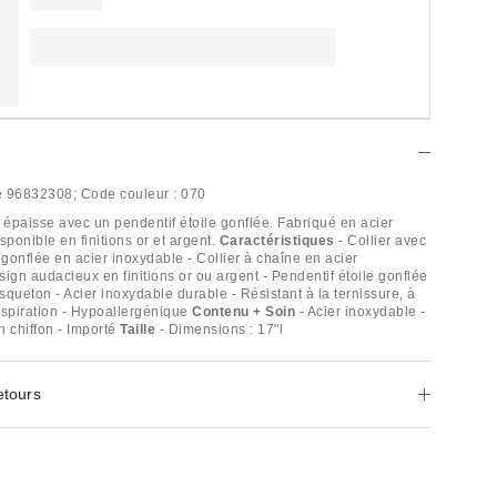
e
96832308;
Code couleur :
070
e épaisse avec un pendentif étoile gonflée. Fabriqué en acier
sponible en finitions or et argent.
Caractéristiques
- Collier avec
 gonflée en acier inoxydable - Collier à chaîne en acier
ign audacieux en finitions or ou argent - Pendentif étoile gonflée
queton - Acier inoxydable durable - Résistant à la ternissure, à
anspiration - Hypoallergénique
Contenu + Soin
- Acier inoxydable -
n chiffon - Importé
Taille
- Dimensions : 17"l
etours