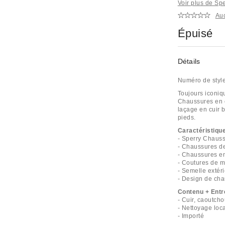
Voir plus de Sp
Au
Épuisé
Détails
Numéro de styl
Toujours iconiq
Chaussures en c
laçage en cuir b
pieds.
Caractéristiqu
- Sperry Chauss
- Chaussures de
- Chaussures en
- Coutures de m
- Semelle extér
- Design de cha
Contenu + Entr
- Cuir, caoutch
- Nettoyage loc
- Importé