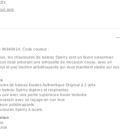
erry
cun avis
e
96940614;
Code couleur :
ues, les chaussures de bateau Sperry sont un favori saisonnier.
uir tissé arborant une silhouette de mocassin cousu, avec un
rut et une traction antidérapante qui vous maintient stable sur vos
es
ures de bateau tissées Authentique Original à 2 œils
 bateau Sperry légères et respirantes
 cuir avec une partie supérieure tissée texturée
ocassin avec un laçage en cuir brut
ieure antidérapante
ussures Sperry à lacets
etien
ouc
alisé