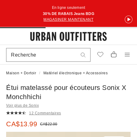
En ligne seulement
30% DE RABAIS Jeans BDG
MAGASINER MAINTENANT
Maison + Dortoir
Matériel électronique + Accessoires
Étui matelassé pour écouteurs Sonix X
Monchhichi
Voir plus de Sonix
12 Commentaires
Prix soldé :
CA$13.99
Prix courant :
CA$22.00