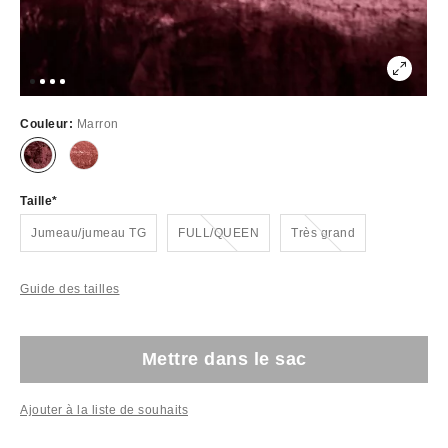
Couleur:
Marron
Taille
Épuisé
Épuisé
Jumeau/jumeau TG
FULL/QUEEN
Très grand
Guide des tailles
Mettre dans le sac
Ajouter à la liste de souhaits