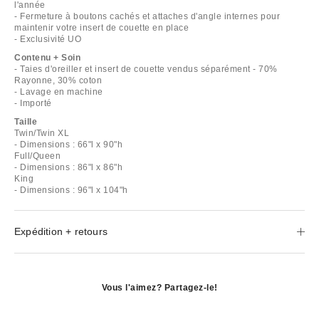
l'année
- Fermeture à boutons cachés et attaches d'angle internes pour
maintenir votre insert de couette en place
- Exclusivité UO
Contenu + Soin
- Taies d'oreiller et insert de couette vendus séparément - 70%
Rayonne, 30% coton
- Lavage en machine
- Importé
Taille
Twin/Twin XL
- Dimensions : 66"l x 90"h
Full/Queen
- Dimensions : 86"l x 86"h
King
- Dimensions : 96"l x 104"h
Expédition + retours
Vous l'aimez? Partagez-le!
S'ouvre
dans
S'ouvre
une
dans
S'ouvre