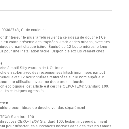
e
99368748;
Code couleur :
cor d'intérieur le plus farfelu revient à ce rideau de douche ! Ce
e en coton présente des trophées kitsch et des rubans, avec des
iques ornant chaque icône. Équipé de 12 boutonnières le long
ur pour une installation facile. Disponible exclusivement chez
.
es
uche à motif Silly Awards de UO Home
che en coton avec des récompenses kitsch imprimées partout
uspendu avec 12 boutonnières renforcées sur le bord supérieur
our une utilisation avec une doublure de douche
ion écologique, cet article est certifié OEKO-TEX® Standard 100,
oduits chimiques agressifs
etien
doublure pour rideau de douche vendus séparément
O-TEX® Standard 100
 directives OEKO-TEX® Standard 100, testant indépendamment
t pour détecter les substances nocives dans des textiles fiables