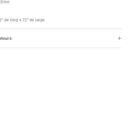
chine
2" de long x 72" de large
etours