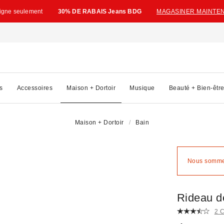
ligne seulement
30% DE RABAIS Jeans BDG
MAGASINER MAINTE
s
Accessoires
Maison + Dortoir
Musique
Beauté + Bien-êtr
Maison + Dortoir
Bain
Nous sommes
Rideau d
2 