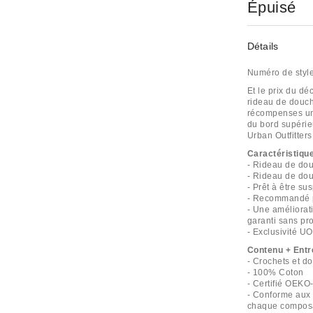
Épuisé
Détails
Numéro de styl
Et le prix du dé
rideau de douch
récompenses un
du bord supérie
Urban Outfitters
Caractéristiqu
- Rideau de do
- Rideau de dou
- Prêt à être s
- Recommandé p
- Une améliorat
garanti sans pr
- Exclusivité UO
Contenu + Entr
- Crochets et 
- 100% Coton
- Certifié OEK
- Conforme aux
chaque composan