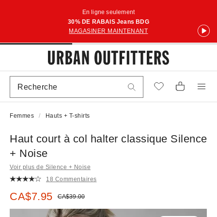
En ligne seulement
30% DE RABAIS Jeans BDG
MAGASINER MAINTENANT
Femmes
Hauts + T-shirts
Haut court à col halter classique Silence
+ Noise
Voir plus de Silence + Noise
18 Commentaires
Prix soldé :
CA$7.95
Prix courant :
CA$39.00