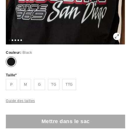
Couleur:
Black
Taille
P
M
G
TG
TTG
Guide des tailles
Mettre dans le sac