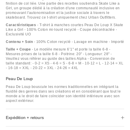
finition de col liée. Une partie des recettes soutiendra Skate Like a
Girl, un groupe dédié à la création d'une communauté inclusive en
promouvant l'autonomisation et la justice sociale à travers le
skateboard. Trouvez ce t-shirt uniquement chez Urban Outfitters.
Caractéristiques
- T-shirt à manches courtes Peau De Loup X Skate
Like a Girl - 100% Coton mi-lourd recyclé - Coupe décontractée -
Exclusivité UO
Contenu + Soin
- 100% Coton recyclé - Lavage en machine - Importé
Taille + Coupe
- Le modèle mesure 6’1" et porte la taille 6-8 -
Mesures prises de la taille 6-8 - Poitrine: 20" - Longueur: 28" -
Veuillez vous référer au guide des tailles Alpha - Conversion de
taille standard: - 0-2 = XS - 4-6 = S - 6-8 = M - 10-12 = L - 12-14 = XL
- 16-18 = XXL - 20-22 = 3XL - 24-26 = 4XL
Peau De Loup
Peau De Loup bouscule les normes traditionnelles en intégrant la
fluidité des genres dans ses créations et en considérant que tout le
monde a le droit de faire coïncider son identité intérieure avec son
aspect extérieur.
Expédition + retours