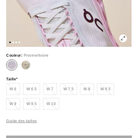
Couleur:
Pivoine/Ivoire
Taille
Épuisé
Épuisé
Épuisé
Épuisé
Épuisé
W 6
W 6.5
W 7
W 7.5
W 8
W 8.5
Épuisé
Épuisé
Épuisé
W 9
W 9.5
W 10
Guide des tailles