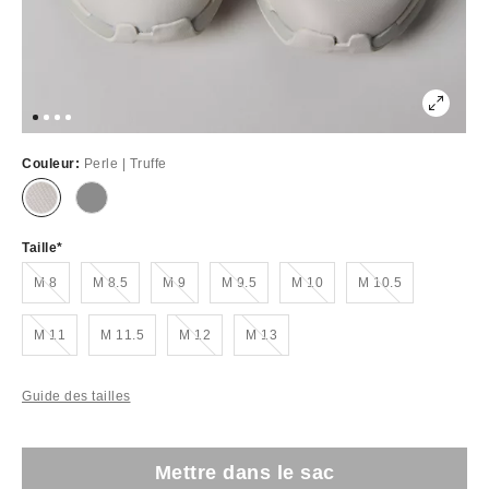
Couleur:
Perle | Truffe
Taille
Épuisé
Épuisé
Épuisé
Épuisé
Épuisé
Épuisé
M 8
M 8.5
M 9
M 9.5
M 10
M 10.5
Épuisé
Épuisé
Épuisé
M 11
M 11.5
M 12
M 13
Guide des tailles
Mettre dans le sac