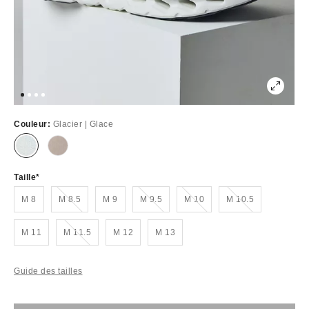
Couleur:
Glacier | Glace
Taille
Épuisé
Épuisé
Épuisé
Épuisé
M 8
M 8.5
M 9
M 9.5
M 10
M 10.5
Épuisé
M 11
M 11.5
M 12
M 13
Guide des tailles