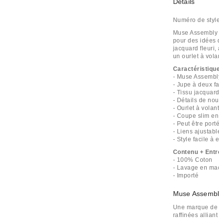
Détails
Numéro de styl
Muse Assembly 
pour des idées 
jacquard fleuri
un ourlet à vola
Caractéristiqu
- Muse Assembly
- Jupe à deux f
- Tissu jacquar
- Détails de no
- Ourlet à vola
- Coupe slim en
- Peut être por
- Liens ajustabl
- Style facile à e
Contenu + Entr
- 100% Coton
- Lavage en ma
- Importé
Muse Assembl
Une marque de 
raffinées allian