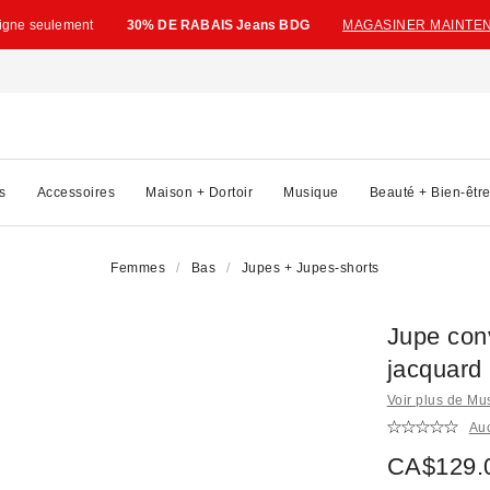
ligne seulement
30% DE RABAIS Jeans BDG
MAGASINER MAINTE
s
Accessoires
Maison + Dortoir
Musique
Beauté + Bien-êtr
Femmes
Bas
Jupes + Jupes-shorts
Jupe conv
jacquard
Voir plus de M
Au
CA$129.