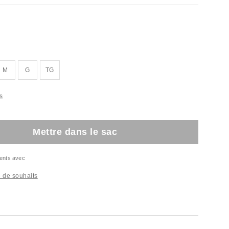
M
G
TG
s
Mettre dans le sac
ents avec
te de souhaits