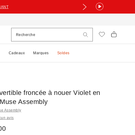
NANT
e
Cadeaux
Marques
Soldes
ertible froncée à nouer Violet en
 Muse Assembly
use Assembly
cun avis
00