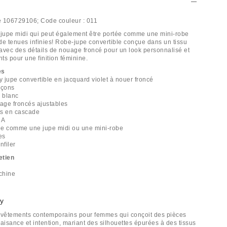
e
106729106;
Code couleur :
011
jupe midi qui peut également être portée comme une mini-robe
de tenues infinies! Robe-jupe convertible conçue dans un tissu
, avec des détails de nouage froncé pour un look personnalisé et
nts pour une finition féminine.
es
 jupe convertible en jacquard violet à nouer froncé
açons
d blanc
uage froncés ajustables
nts en cascade
 A
tée comme une jupe midi ou une mini-robe
es
nfiler
etien
chine
y
vêtements contemporains pour femmes qui conçoit des pièces
t aisance et intention, mariant des silhouettes épurées à des tissus