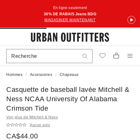
En ligne seulement
30% DE RABAIS Jeans BDG
MAGASINER MAINTENANT
Hommes
Accessoires
Chapeaux
Casquette de baseball lavée Mitchell &
Ness NCAA University Of Alabama
Crimson Tide
Voir plus de Mitchell & Ness
Aucun avis
CA$44.00