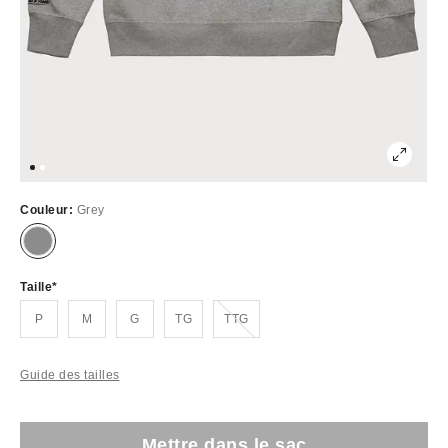
Couleur:
Grey
Taille
Épuisé
P
M
G
TG
TTG
Guide des tailles
Mettre dans le sac