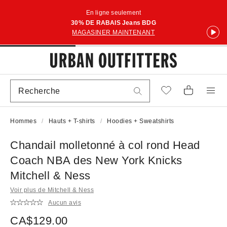
En ligne seulement
30% DE RABAIS Jeans BDG
MAGASINER MAINTENANT
Hommes
Hauts + T-shirts
Hoodies + Sweatshirts
Chandail molletonné à col rond Head
Coach NBA des New York Knicks
Mitchell & Ness
Voir plus de Mitchell & Ness
Aucun avis
CA$129.00