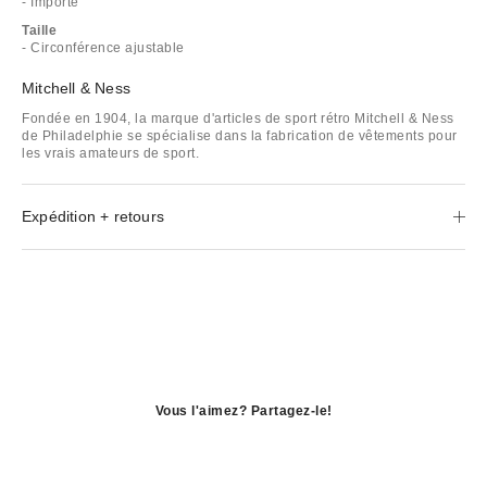
- Importé
Taille
- Circonférence ajustable
Mitchell & Ness
Fondée en 1904, la marque d'articles de sport rétro Mitchell & Ness
de Philadelphie se spécialise dans la fabrication de vêtements pour
les vrais amateurs de sport.
Expédition + retours
Vous l'aimez? Partagez-le!
S'ouvre
dans
S'ouvre
une
dans
S'ouvre
nouvelle
une
dans
fenêtre
nouvelle
une