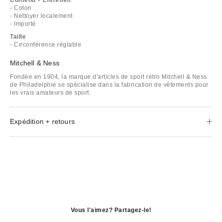
- Coton
- Nettoyer localement
- Importé
Taille
- Circonférence réglable
Mitchell & Ness
Fondée en 1904, la marque d'articles de sport rétro Mitchell & Ness
de Philadelphie se spécialise dans la fabrication de vêtements pour
les vrais amateurs de sport.
Expédition + retours
Vous l'aimez? Partagez-le!
S'ouvre