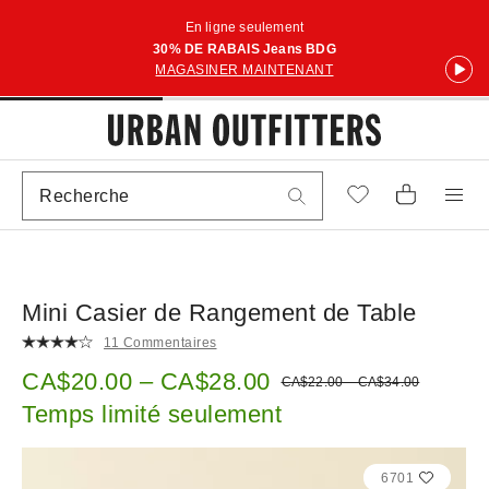
En ligne seulement
30% DE RABAIS Jeans BDG
MAGASINER MAINTENANT
Mini Casier de Rangement de Table
11 Commentaires
Prix soldé :
CA$20.00 – CA$28.00
Prix courant :
CA$22.00 – CA$34.00
Temps limité seulement
6701