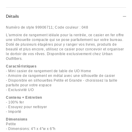
Détails
Numéro de style
99906711;
Code couleur :
048
L'armoire de rangement idéale pour la rentrée, ce casier en fer offre
une silhouette compacte qui se pose parfaitement sur votre bureau.
Doté de plusieurs étagères pour y ranger vos livres, produits de
beauté et plus encore, utilisez ce casier pour concevoir et organiser
le dortoir de vos rêves. Disponible exclusivement chez Urban
Outfitters.
Caractéristiques
- Mini casier de rangement de table de UO Home
- Armoire de rangement en métal avec une silhouette de casier
- Disponible en silhouettes Petite et Grande - choisissez la taille
parfaite pour votre espace
- Exclusivité UO
Contenu + Entretien
- 100% fer
- Essuyez pour nettoyer
- Importé
Dimensions
Petite
- Dimensions: 4"l x 4"w x 6"h