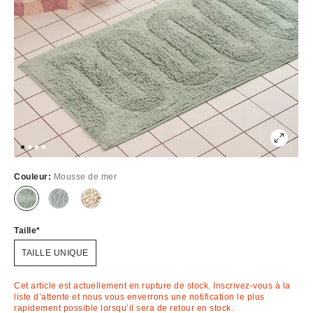
Couleur:
Mousse de mer
Épuisé
Épuisé
Épuisé
Taille
TAILLE UNIQUE
Cet article est actuellement en rupture de stock. Inscrivez-vous à la
liste d’attente et nous vous enverrons une notification le plus
rapidement possible lorsqu’il sera de retour en stock.