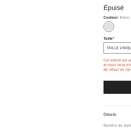
Épuisé
Couleur:
Blanc
Épuisé
Taille
TAILLE UNIQ
Cet article est 
et nous vous env
de retour en sto
Détails
Numéro de styl