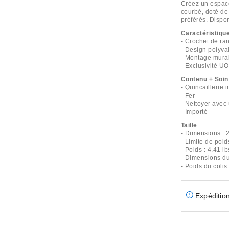
Créez un espac
courbé, doté de
préférés. Dispo
Caractéristiqu
- Crochet de ra
- Design polyva
- Montage mural
- Exclusivité UO
Contenu + Soin
- Quincaillerie 
- Fer
- Nettoyer avec 
- Importé
Taille
- Dimensions : 2
- Limite de poid
- Poids : 4.41 lb
- Dimensions du 
- Poids du colis
Expédition