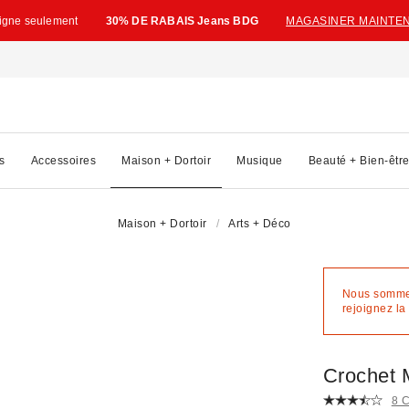
ligne seulement
30% DE RABAIS Jeans BDG
MAGASINER MAINTE
s
Accessoires
Maison + Dortoir
Musique
Beauté + Bien-êtr
Maison + Dortoir
Arts + Déco
Nous sommes 
rejoignez la 
Crochet M
8 