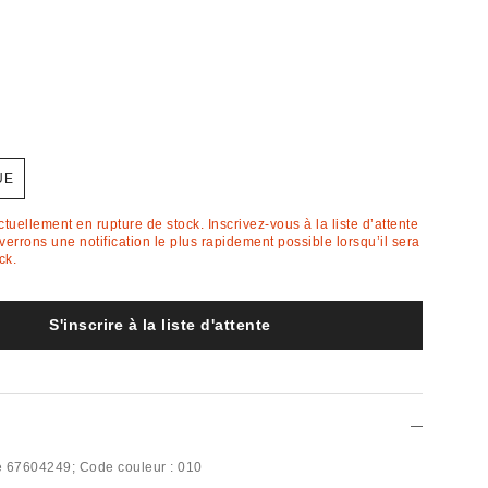
UE
actuellement en rupture de stock. Inscrivez-vous à la liste d’attente
errons une notification le plus rapidement possible lorsqu’il sera
ck.
S'inscrire à la liste d'attente
e
67604249;
Code couleur :
010