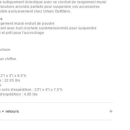
e ludiquement éclectique avec ce crochet de rangement mural
 boutons arrondis parfaits pour suspendre vos accessoires
nible exclusivement chez Urban Outfitters.
es
ngement mural enduit de poudre
lent avec huit crochets surdimensionnés pour suspendre
 et prêt pour l'accrochage
incluse
un chiffon
2"l x 3"l x 6.5"h
s : 22.05 lbs
s
colis d'expédition : 23"l x 4"l x 7.5"h
 d'expédition : 4.85 lbs
 + retours