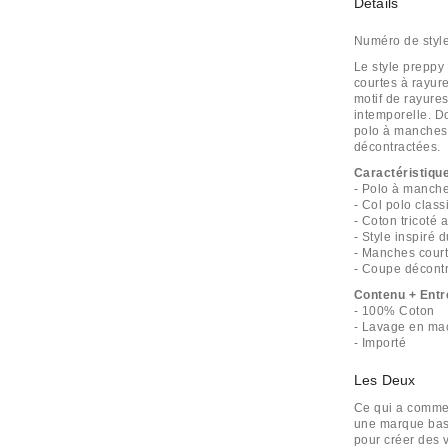
Détails
Numéro de styl
Le style preppy
courtes à rayur
motif de rayures
intemporelle. Do
polo à manches 
décontractées.
Caractéristiqu
- Polo à manche
- Col polo clas
- Coton tricoté 
- Style inspiré d
- Manches cour
- Coupe décont
Contenu + Entr
- 100% Coton
- Lavage en ma
- Importé
Les Deux
Ce qui a commen
une marque basé
pour créer des