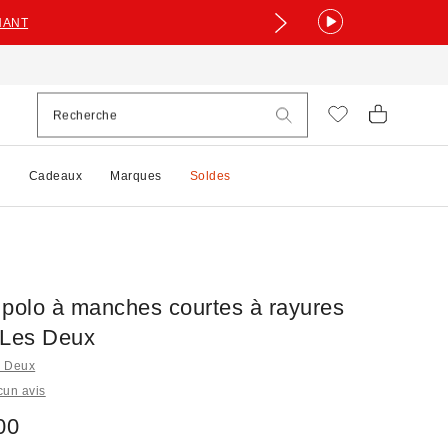
NANT
e
Cadeaux
Marques
Soldes
 polo à manches courtes à rayures
 Les Deux
s Deux
cun avis
00