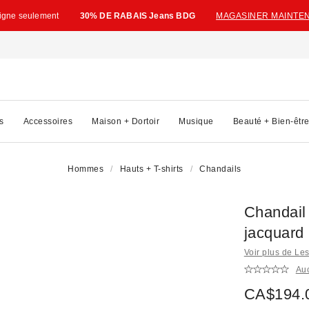
ligne seulement
30% DE RABAIS Jeans BDG
MAGASINER MAINTE
s
Accessoires
Maison + Dortoir
Musique
Beauté + Bien-êtr
Hommes
Hauts + T-shirts
Chandails
Chandail
jacquard
Voir plus de Le
Au
CA$194.