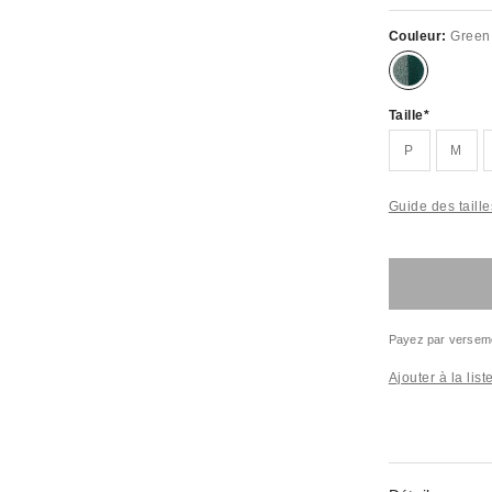
Couleur:
Green
Taille
P
M
Guide des taille
Payez par versem
Ajouter à la lis