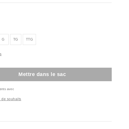
G
TG
TTG
s
Mettre dans le sac
ents avec
te de souhaits