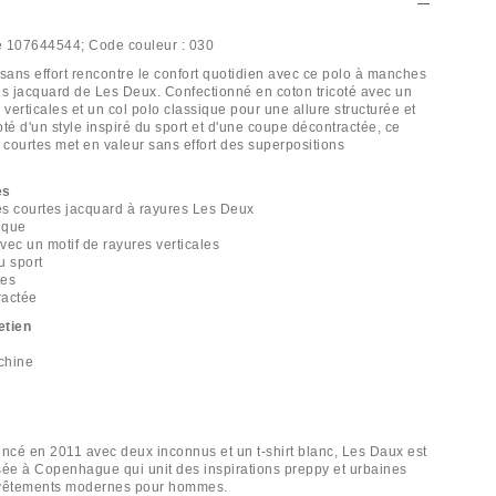
e
107644544;
Code couleur :
030
 sans effort rencontre le confort quotidien avec ce polo à manches
es jacquard de Les Deux. Confectionné en coton tricoté avec un
 verticales et un col polo classique pour une allure structurée et
té d'un style inspiré du sport et d'une coupe décontractée, ce
courtes met en valeur sans effort des superpositions
es
s courtes jacquard à rayures Les Deux
sique
avec un motif de rayures verticales
u sport
tes
ractée
etien
chine
cé en 2011 avec deux inconnus et un t-shirt blanc, Les Daux est
e à Copenhague qui unit des inspirations preppy et urbaines
 vêtements modernes pour hommes.