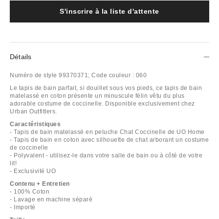
S'inscrire à la liste d'attente
Détails
Numéro de style
99370371;
Code couleur :
060
Le tapis de bain parfait, si douillet sous vos pieds, ce tapis de bain
matelassé en coton présente un minuscule félin vêtu du plus
adorable costume de coccinelle. Disponible exclusivement chez
Urban Outfitters.
Caractéristiques
- Tapis de bain matelassé en peluche Chat Coccinelle de UO Home
- Tapis de bain en coton avec silhouette de chat arborant un costume
de coccinelle
- Polyvalent - utilisez-le dans votre salle de bain ou à côté de votre
lit!
- Exclusivité UO
Contenu + Entretien
- 100% Coton
- Lavage en machine séparé
- Importé