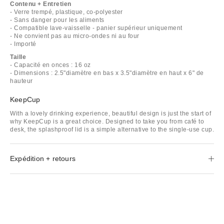
Contenu + Entretien
- Verre trempé, plastique, co-polyester
- Sans danger pour les aliments
- Compatible lave-vaisselle - panier supérieur uniquement
- Ne convient pas au micro-ondes ni au four
- Importé
Taille
- Capacité en onces : 16 oz
- Dimensions : 2.5"diamètre en bas x 3.5"diamètre en haut x 6" de
hauteur
KeepCup
With a lovely drinking experience, beautiful design is just the start of
why KeepCup is a great choice. Designed to take you from café to
desk, the splashproof lid is a simple alternative to the single-use cup.
Expédition + retours