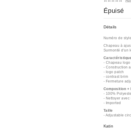
Au
Épuisé
Détails
Numéro de styl
Chapeau à ajust
Surmonté d'un l
Caractéristiqu
- Chapeau logo
- Construction
- logo patch
- contrast brim
- Fermeture adj
Composition + 
- 100% Polyest
- Nettoyer avec
- Imported
Taille
- Adjustable ci
Katin