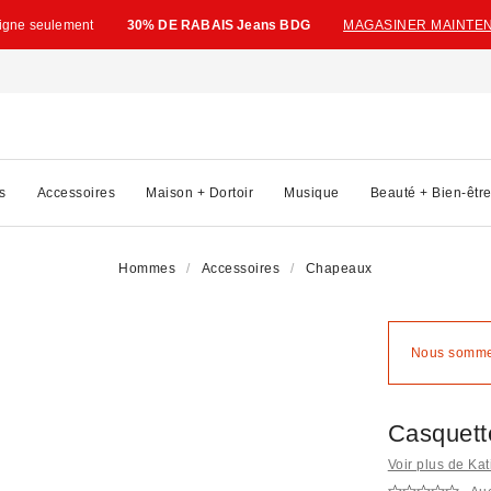
ligne seulement
30% DE RABAIS Jeans BDG
MAGASINER MAINTE
s
Accessoires
Maison + Dortoir
Musique
Beauté + Bien-êtr
Hommes
Accessoires
Chapeaux
Nous sommes
Casquett
Voir plus de Kat