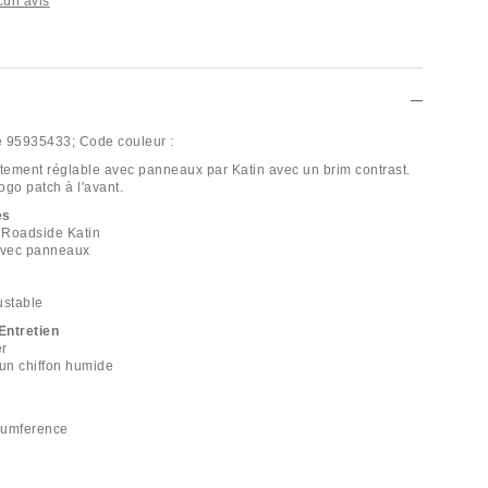
cun avis
e
95935433;
Code couleur :
ement réglable avec panneaux par Katin avec un brim contrast.
ogo patch à l'avant.
es
 Roadside Katin
 avec panneaux
ustable
Entretien
er
 un chiffon humide
rcumference