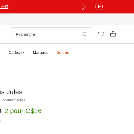
NANT
e
Cadeaux
Marques
Soldes
us Jules
 Commentaires
0
2 pour C$16
s