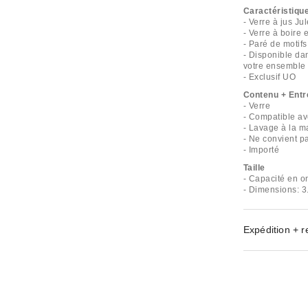
Caractéristiqu
- Verre à jus J
- Verre à boire e
- Paré de motifs
- Disponible da
votre ensemble
- Exclusif UO
Contenu + Entr
- Verre
- Compatible av
- Lavage à la m
- Ne convient pa
- Importé
Taille
- Capacité en o
- Dimensions: 3
Expédition + r