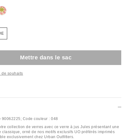
UE
Mettre dans le sac
te de souhaits
e
90062225;
Code couleur :
048
tre collection de verres avec ce verre à jus Jules présentant une
ée classique, orné de nos motifs exclusifs UO préférés imprimés
ible exclusivement chez Urban Outfitters.