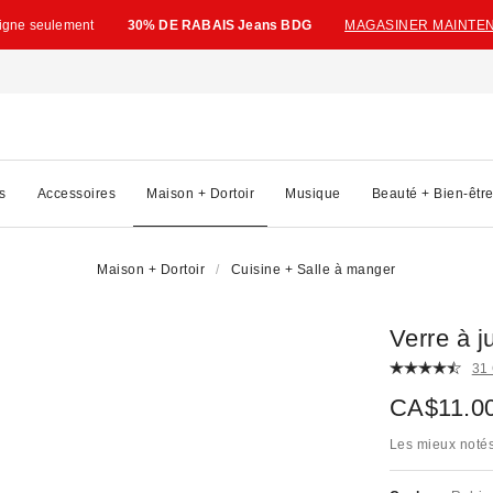
ligne seulement
30% DE RABAIS Jeans BDG
MAGASINER MAINTE
s
Accessoires
Maison + Dortoir
Musique
Beauté + Bien-êtr
Maison + Dortoir
Cuisine + Salle à manger
Verre à j
31
CA$11.0
Les mieux noté