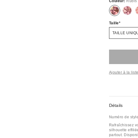
Couleur:
Rubis
Taille
TAILLE UNIQ
Ajouter à la lis
Détails
Numéro de styl
Rafraîchissez vo
silhouette effil
partout. Dispon