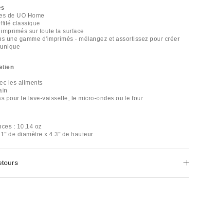
es
ules de UO Home
ffilé classique
 imprimés sur toute la surface
ns une gamme d'imprimés - mélangez et assortissez pour créer
 unique
etien
ec les aliments
ain
s pour le lave-vaisselle, le micro-ondes ou le four
nces : 10,14 oz
.1" de diamètre x 4.3" de hauteur
etours