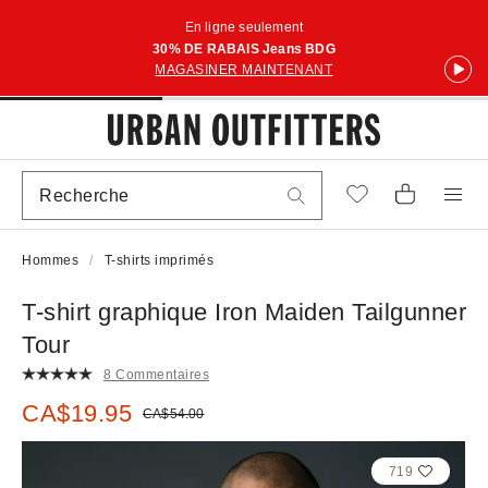
En ligne seulement
30% DE RABAIS Jeans BDG
MAGASINER MAINTENANT
Hommes
T-shirts imprimés
T-shirt graphique Iron Maiden Tailgunner
Tour
8 Commentaires
Prix soldé :
CA$19.95
Prix courant :
CA$54.00
719