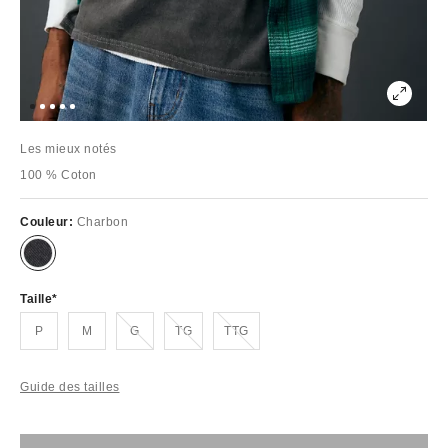
Les mieux notés
100 % Coton
Couleur:
Charbon
Taille
Épuisé
Épuisé
Épuisé
P
M
G
TG
TTG
Guide des tailles