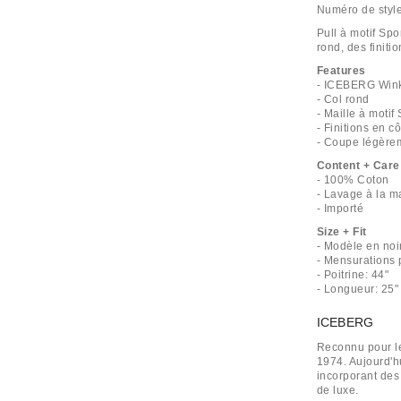
Numéro de styl
Pull à motif Sp
rond, des finit
Features
- ICEBERG Wink 
- Col rond
- Maille à mot
- Finitions en c
- Coupe légère
Content + Care
- 100% Coton
- Lavage à la m
- Importé
Size + Fit
- Modèle en noi
- Mensurations p
- Poitrine: 44"
- Longueur: 25"
ICEBERG
Reconnu pour le
1974. Aujourd'h
incorporant des
de luxe.