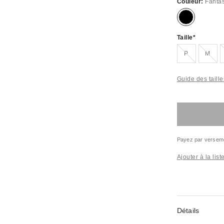
Couleur:
Fanta
Taille
Épuisé
Épui
P
M
Guide des taille
Payez par versem
Ajouter à la lis
Détails