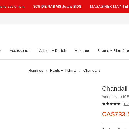
ligne seulement
30% DE RABAIS Jeans BDG
MAGASINER MAINTE
s
Accessoires
Maison + Dortoir
Musique
Beauté + Bien-êtr
Hommes
Hauts + T-shirts
Chandails
Chandail
Voir plus de I
1 
Prix soldé
CA$733.