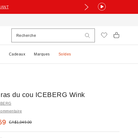
NANT
e
Cadeaux
Marques
Soldes
 ras du cou ICEBERG Wink
CEBERG
Commentaire
 :
69
Prix courant :
CA$1,049.00