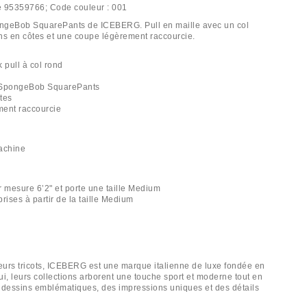
e
95359766;
Code couleur :
001
ongeBob SquarePants de ICEBERG. Pull en maille avec un col
ions en côtes et une coupe légèrement raccourcie.
pull à col rond
if SpongeBob SquarePants
ôtes
ment raccourcie
achine
r mesure 6’2" et porte une taille Medium
rises à partir de la taille Medium
urs tricots, ICEBERG est une marque italienne de luxe fondée en
ui, leurs collections arborent une touche sport et moderne tout en
 dessins emblématiques, des impressions uniques et des détails