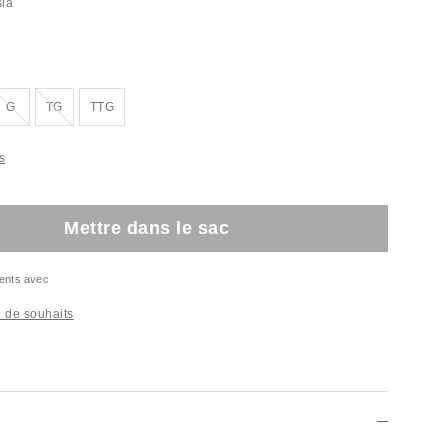
sia
sé
Épuisé
Épuisé
G
TG
TTG
s
Mettre dans le sac
ents avec
te de souhaits