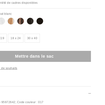
riété de cadres disponibles
at blanc
X19
18 x 24
30 x 40
Mettre dans le sac
te de souhaits
e
95972642;
Code couleur :
017