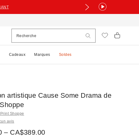
NANT
e
Cadeaux
Marques
Soldes
on artistique Cause Some Drama de
 Shoppe
 Print Shoppe
cun avis
0 – CA$389.00