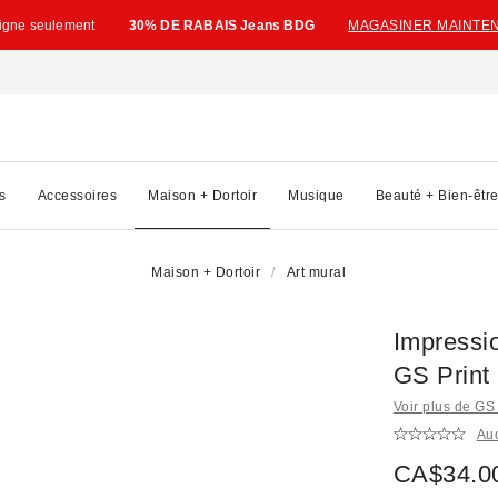
ligne seulement
30% DE RABAIS Jeans BDG
MAGASINER MAINTE
s
Accessoires
Maison + Dortoir
Musique
Beauté + Bien-êtr
Maison + Dortoir
Art mural
Impressi
GS Print
Voir plus de GS
Au
CA$34.0