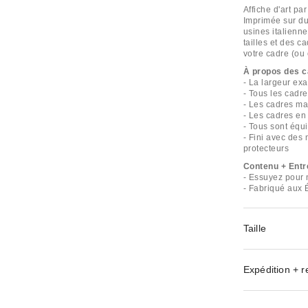
Affiche d'art pa
Imprimée sur du
usines italienne
tailles et des 
votre cadre (ou 
À propos des 
- La largeur ex
- Tous les cadr
- Les cadres ma
- Les cadres en 
- Tous sont équi
- Fini avec des
protecteurs
Contenu + Entr
- Essuyez pour 
- Fabriqué aux 
Taille
Expédition + r