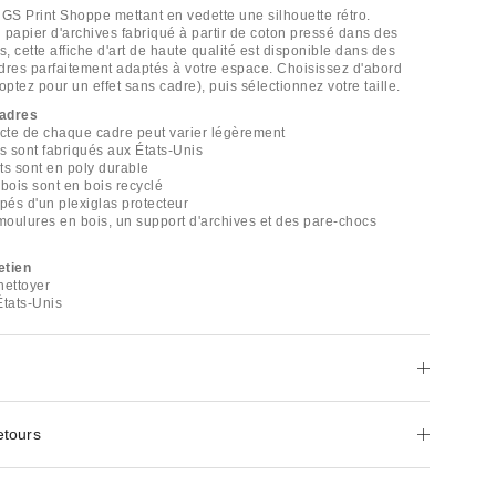
r GS Print Shoppe mettant en vedette une silhouette rétro.
 papier d'archives fabriqué à partir de coton pressé dans des
s, cette affiche d'art de haute qualité est disponible dans des
cadres parfaitement adaptés à votre espace. Choisissez d'abord
optez pour un effet sans cadre), puis sélectionnez votre taille.
cadres
acte de chaque cadre peut varier légèrement
es sont fabriqués aux États-Unis
ts sont en poly durable
bois sont en bois recyclé
pés d'un plexiglas protecteur
 moulures en bois, un support d'archives et des pare-chocs
etien
nettoyer
États-Unis
etours