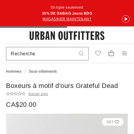
En ligne seulement
30% DE RABAIS Jeans BDG
MAGASINER MAINTENANT
Hommes
Sous-vêtements
Boxeurs à motif d'ours Grateful Dead
Aucun avis
CA$20.00
207