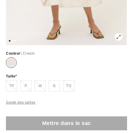
Couleur:
Cream
Taille
Épuisé
Épuisé
Épuisé
Épuisé
TP
P
M
G
TG
Guide des tailles
Mettre dans le sac