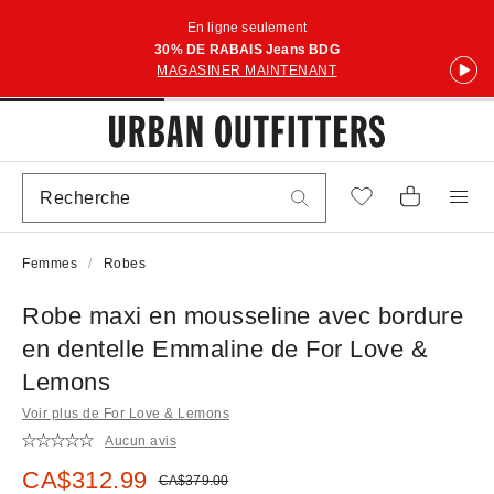
En ligne seulement
30% DE RABAIS Jeans BDG
MAGASINER MAINTENANT
Femmes
Robes
Robe maxi en mousseline avec bordure
en dentelle Emmaline de For Love &
Lemons
Voir plus de For Love & Lemons
Aucun avis
Prix soldé :
CA$312.99
Prix courant :
CA$379.00