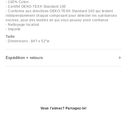
- 100% Coton
- Certifié OEKO-TEX® Standard 100
- Conforme aux directives OEKO-TEX® Standard 100 qui testent
indépendamment chaque composant pour détecter les substances
nocives, pour des textiles en qui vous pouvez avoir confiance
- Nettoyage localisé
- Importé
Taille
- Dimensions : 84"l x 52"w
Expédition + retours
Vous l'aimez? Partagez-le!
S'ouvre
dans
S'ouvre
une
dans
S'ouvre
nouvelle
une
dans
fenêtre
nouvelle
une