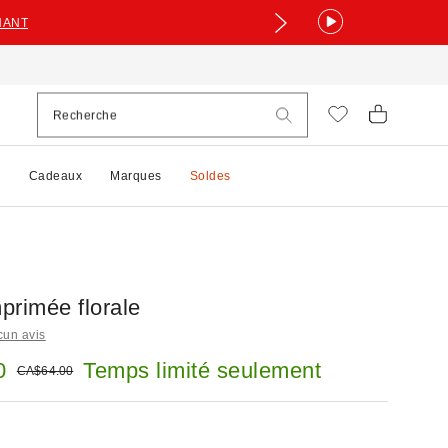
NANT
e
Cadeaux
Marques
Soldes
primée florale
cun avis
 :
0
Temps limité seulement
Prix courant :
CA$64.00