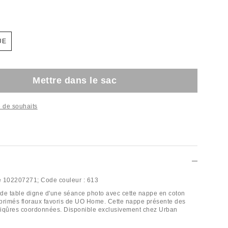
UE
Mettre dans le sac
te de souhaits
e
102207271;
Code couleur :
613
de table digne d'une séance photo avec cette nappe en coton
primés floraux favoris de UO Home. Cette nappe présente des
piqûres coordonnées. Disponible exclusivement chez Urban