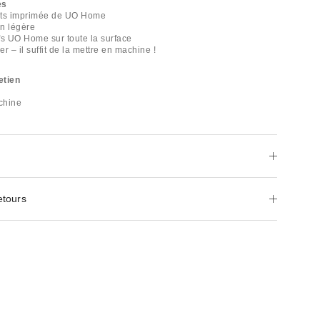
es
nts imprimée de UO Home
n légère
fs UO Home sur toute la surface
er – il suffit de la mettre en machine !
etien
chine
etours