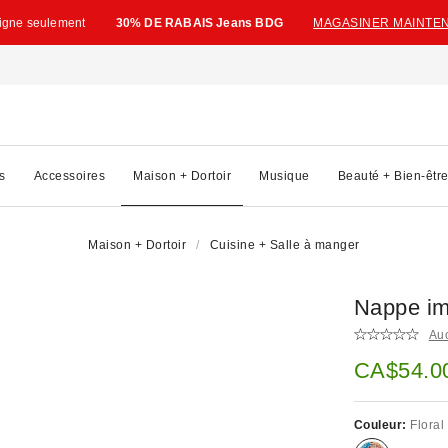
ligne seulement
30% DE RABAIS Jeans BDG
MAGASINER MAINTE
s
Accessoires
Maison + Dortoir
Musique
Beauté + Bien-êtr
Maison + Dortoir
Cuisine + Salle à manger
Nappe im
Au
Prix soldé
CA$54.0
Couleur:
Floral