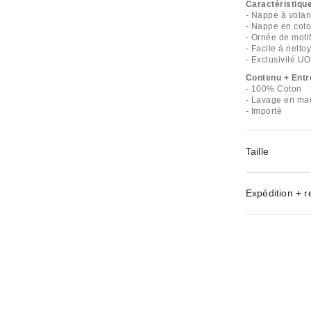
Caractéristiqu
- Nappe à vola
- Nappe en coto
- Ornée de moti
- Facile à nettoy
- Exclusivité UO
Contenu + Entr
- 100% Coton
- Lavage en ma
- Importé
Taille
Expédition + r