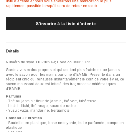
liste d’attente et nous vous enverrons une notification le plus
rapidement possible lorsqu’il sera de retour en stock.
S'inscrire à la liste d'attente
Détails
Numéro de style
110798949;
Code couleur :
072
Gardez vos mains propres et qui sentent plus fraîches que jamais
avec le savon pour les mains parfumé d’EMME. Présenté dans un
récipient chic qui rehausse instantanément le coin de votre évier, ce
savon moussant doux est infusé des fragrances emblématiques
d’EMME.
Parfums
- Thé au jasmin : fleur de jasmin, thé vert, tubéreuse
- Litchi : litchi, thé rouge, sucre de roche
- Yuzu : yuzu, mandarine, bergamote
Contenu + Entretien
- Bouteille en plastique, base nettoyante, huile parfumée, pompe en
plastique