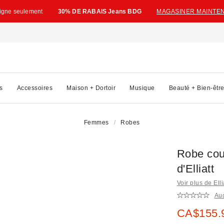
ligne seulement
30% DE RABAIS Jeans BDG
MAGASINER MAINTE
s
Accessoires
Maison + Dortoir
Musique
Beauté + Bien-êtr
Femmes
Robes
Robe cour
d'Elliatt
Voir plus de Elli
Au
Prix soldé
CA$155.