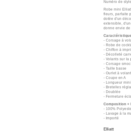
Numéro de styl
Robe mini Ellia
fleurs, parfaite
dotée d'un déco
extensible, d'un
donne envie de 
Caractéristiqu
- Corsage à vola
- Robe de cockta
- Chiffon à impr
- Décolleté carr
- Volants sur la 
- Corsage smoc
- Taille basse
- Ourlet à vola
- Coupe en A
- Longueur mini
- Bretelles régl
- Doublée
- Fermeture écla
Composition + 
- 100% Polyest
- Lavage à la ma
- Importé
Elliatt