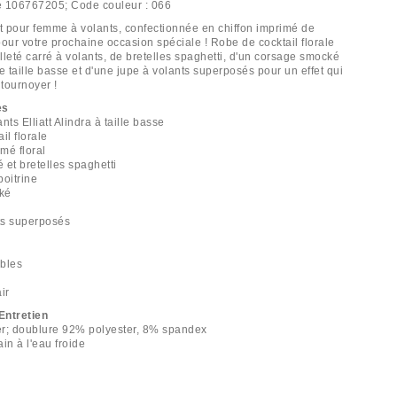
e
106767205;
Code couleur :
066
tt pour femme à volants, confectionnée en chiffon imprimé de
 pour votre prochaine occasion spéciale ! Robe de cocktail florale
lleté carré à volants, de bretelles spaghetti, d'un corsage smocké
e taille basse et d'une jupe à volants superposés pour un effet qui
tournoyer !
es
nts Elliatt Alindra à taille basse
il florale
imé floral
é et bretelles spaghetti
poitrine
ké
nts superposés
ables
ir
Entretien
er; doublure 92% polyester, 8% spandex
in à l'eau froide