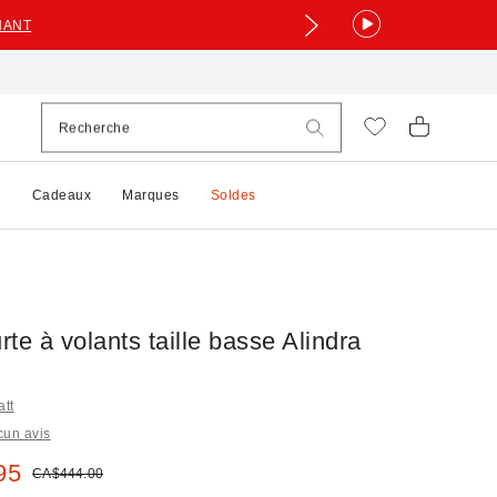
NANT
e
Cadeaux
Marques
Soldes
te à volants taille basse Alindra
att
cun avis
 :
95
Prix courant :
CA$444.00