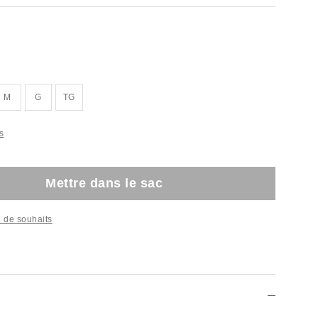
M
G
TG
s
Mettre dans le sac
te de souhaits