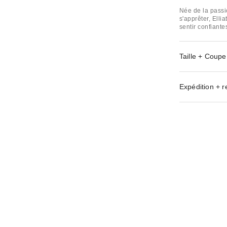
Née de la passio
s'apprêter, Elli
sentir confiantes
Taille + Coupe
Expédition + r