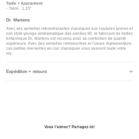
Taille + Ajustement
- Talon : 1,25"
Dr. Martens
Avec ses semelles rebondissantes classiques aux coutures jaunes et
son style grunge emblématique des années 90, le fabricant de bottes
britannique Dr. Martens est reconnu pour sa confection de qualité
supérieure. Avec des semelles rembourrées et l'usure réglementaire,
ces petites merveilles en cuir classiques vous suivront toute votre
vie.
Expédition + retours
Vous l'aimez? Partagez-le!
S'ouvre
dans
S'ouvre