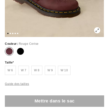
Couleur:
Rouge Cerise
Taille
W 6
W 7
W 8
W 9
W 10
Guide des tailles
Mettre dans le sac