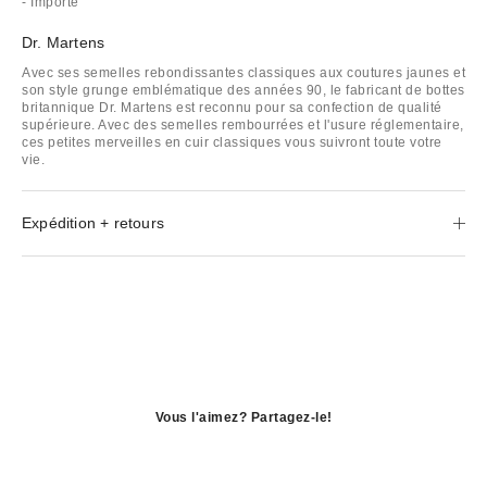
- Importé
Dr. Martens
Avec ses semelles rebondissantes classiques aux coutures jaunes et
son style grunge emblématique des années 90, le fabricant de bottes
britannique Dr. Martens est reconnu pour sa confection de qualité
supérieure. Avec des semelles rembourrées et l'usure réglementaire,
ces petites merveilles en cuir classiques vous suivront toute votre
vie.
Expédition + retours
Vous l'aimez? Partagez-le!
S'ouvre
dans
S'ouvre
une
dans
S'ouvre
nouvelle
une
dans
fenêtre
nouvelle
une