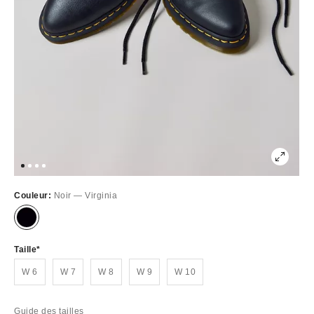
Couleur:
Noir — Virginia
Épuisé
Taille
W 6
W 7
W 8
W 9
W 10
Guide des tailles