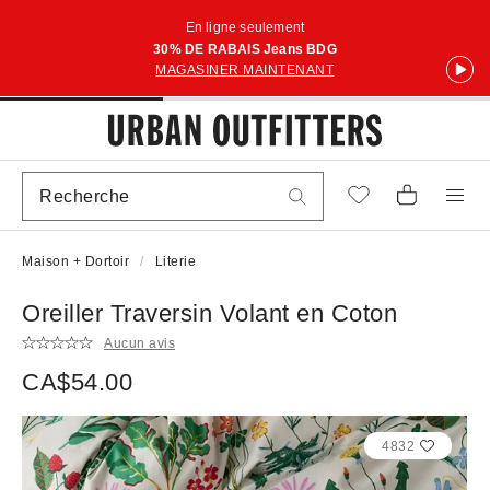
En ligne seulement
30% DE RABAIS Jeans BDG
MAGASINER MAINTENANT
Maison + Dortoir
Literie
Oreiller Traversin Volant en Coton
Aucun avis
CA$54.00
4832