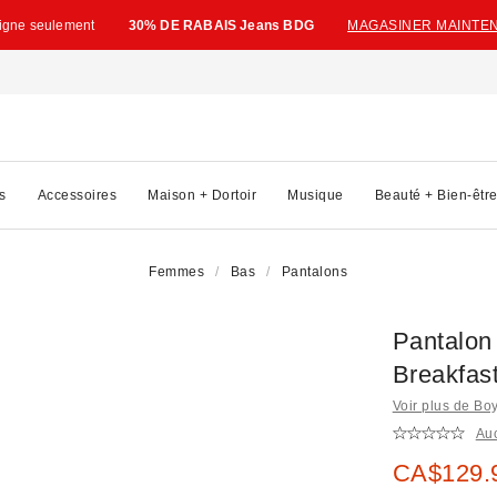
ligne seulement
30% DE RABAIS Jeans BDG
MAGASINER MAINTE
s
Accessoires
Maison + Dortoir
Musique
Beauté + Bien-êtr
Femmes
Bas
Pantalons
Pantalon
Breakfas
Voir plus de Bo
Au
Prix soldé
CA$129.