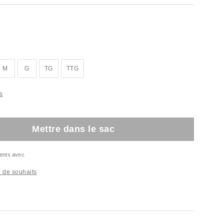
M
G
TG
TTG
s
Mettre dans le sac
ents avec
te de souhaits