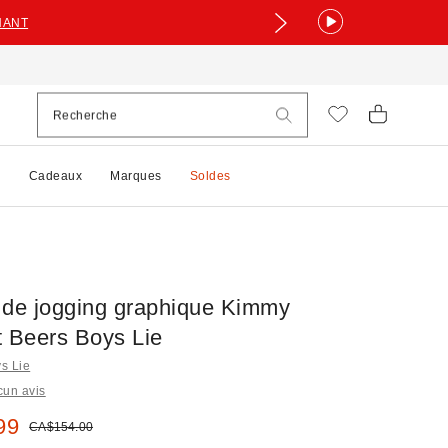
NANT
e
Cadeaux
Marques
Soldes
 de jogging graphique Kimmy
t Beers Boys Lie
ys Lie
cun avis
 :
99
Prix courant :
CA$154.00