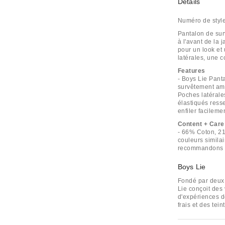
Détails
Numéro de styl
Pantalon de su
à l'avant de la
pour un look et
latérales, une c
Features
- Boys Lie Pant
survêtement amp
Poches latérales
élastiqués ress
enfiler facileme
Content + Care
- 66% Coton, 21
couleurs similai
recommandons de
Boys Lie
Fondé par deux 
Lie conçoit des 
d'expériences d
frais et des tein