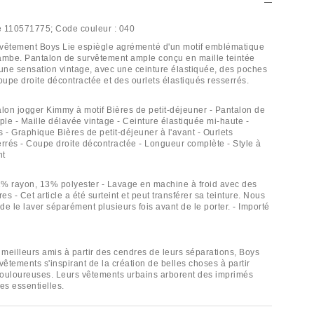
e
110571775;
Code couleur :
040
rvêtement Boys Lie espiègle agrémenté d'un motif emblématique
 jambe. Pantalon de survêtement ample conçu en maille teintée
 une sensation vintage, avec une ceinture élastiquée, des poches
oupe droite décontractée et des ourlets élastiqués resserrés.
alon jogger Kimmy à motif Bières de petit-déjeuner - Pantalon de
le - Maille délavée vintage - Ceinture élastiquée mi-haute -
 - Graphique Bières de petit-déjeuner à l'avant - Ourlets
errés - Coupe droite décontractée - Longueur complète - Style à
nt
% rayon, 13% polyester - Lavage en machine à froid avec des
res - Cet article a été surteint et peut transférer sa teinture. Nous
 le laver séparément plusieurs fois avant de le porter. - Importé
meilleurs amis à partir des cendres de leurs séparations, Boys
vêtements s'inspirant de la création de belles choses à partir
ouloureuses. Leurs vêtements urbains arborent des imprimés
tes essentielles.