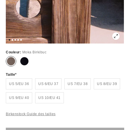
Couleur:
Moka Birkibuc
Taille
US 5/EU 36
US 6/EU 37
US 7/EU 38
US 8/EU 39
US 9/EU 40
US 10/EU 41
Birkenstock Guide des tailles