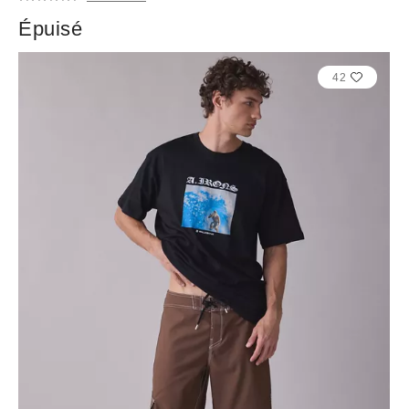
Épuisé
42