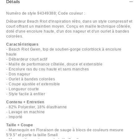
Détails
Numéro de style
94349388;
Code couleur :
Débardeur Beach Riot d'inspiration rétro, dans un style compressif et
court offrant un maintien moyen. Conçu en maille technique côtelée,
doté d'une encolure haute, d'un dos nageur et d'un ourlet à bandes
colorées.
Caractéristiques
- Beach Riot Gwen, top de soutien-gorge colorblock à encolure
haute
- Débardeur court actif
- Maille de performance côtelée, douce et extensible
- Encolure ras du cou haute et sans manches
- Dos nageur
- Ourlet à bandes colorées
- Coupe ajustée et extensible
- Longueur courte
- Style facile à enfiler
Contenu + Entretien
- 82% Polyester, 18% élasthanne
- Lavage en machine
- Importé
Taille + Coupe
- Mannequin en Floraison de sauge à blocs de couleurs mesure
5’9.5" et porte la taille Small