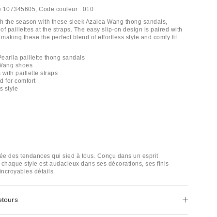
e
107345605;
Code couleur :
010
h the season with these sleek Azalea Wang thong sandals,
 of paillettes at the straps. The easy slip-on design is paired with
 making these the perfect blend of effortless style and comfy fit.
earlia paillette thong sandals
 Wang shoes
with paillette straps
d for comfort
s style
e des tendances qui sied à tous. Conçu dans un esprit
 chaque style est audacieux dans ses décorations, ses finis
incroyables détails.
etours