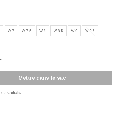
Épuisé
W 7
W 7.5
W 8
W 8.5
W 9
W 9.5
s
Mettre dans le sac
te de souhaits