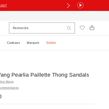
NANT
e
Cadeaux
Marques
Soldes
ang Pearlia Paillette Thong Sandals
zalea Wang
Commentaires
0