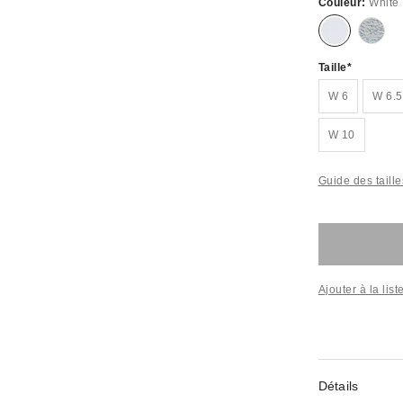
Couleur:
White
Taille
W 6
W 6.5
W 10
Guide des taille
Ajouter à la lis
Détails