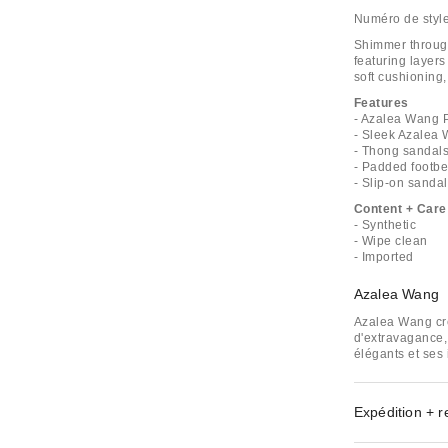
Numéro de styl
Shimmer throug
featuring layers
soft cushioning,
Features
- Azalea Wang P
- Sleek Azalea
- Thong sandals 
- Padded footbe
- Slip-on sandal
Content + Care
- Synthetic
- Wipe clean
- Imported
Azalea Wang
Azalea Wang cré
d'extravagance,
élégants et ses 
Expédition + r