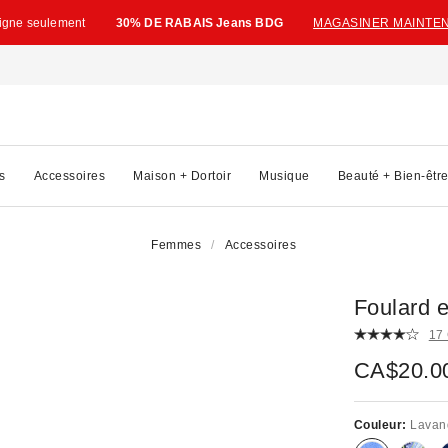
ligne seulement
30% DE RABAIS Jeans BDG
MAGASINER MAINTE
s
Accessoires
Maison + Dortoir
Musique
Beauté + Bien-êtr
Femmes
Accessoires
Foulard 
17
CA$20.0
Couleur:
Lavan