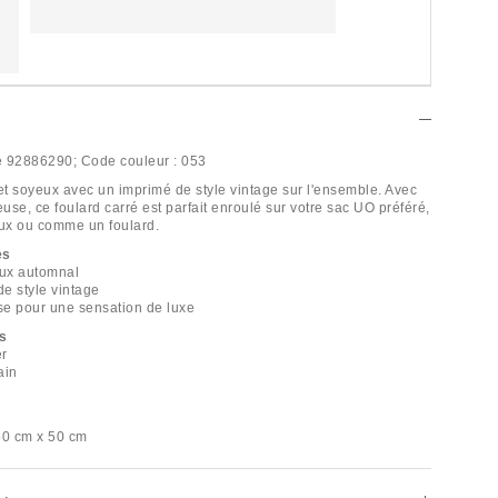
e
92886290;
Code couleur :
053
t soyeux avec un imprimé de style vintage sur l'ensemble. Avec
euse, ce foulard carré est parfait enroulé sur votre sac UO préféré,
ux ou comme un foulard.
es
ux automnal
de style vintage
use pour une sensation de luxe
s
er
ain
50 cm x 50 cm