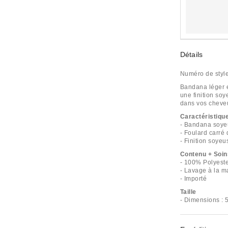
Détails
Numéro de styl
Bandana léger e
une finition soy
dans vos cheve
Caractéristiqu
- Bandana soye
- Foulard carré 
- Finition soye
Contenu + Soin
- 100% Polyest
- Lavage à la m
- Importé
Taille
- Dimensions : 