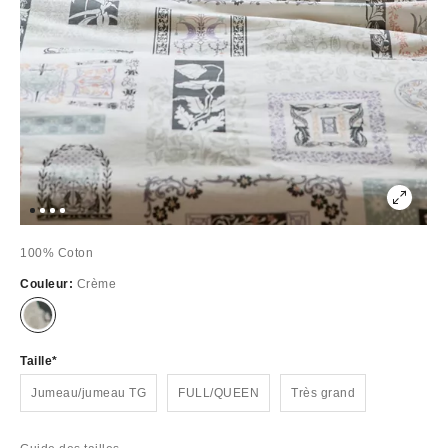
100% Coton
Couleur:
Crème
Épuisé
Taille
Jumeau/jumeau TG
FULL/QUEEN
Très grand