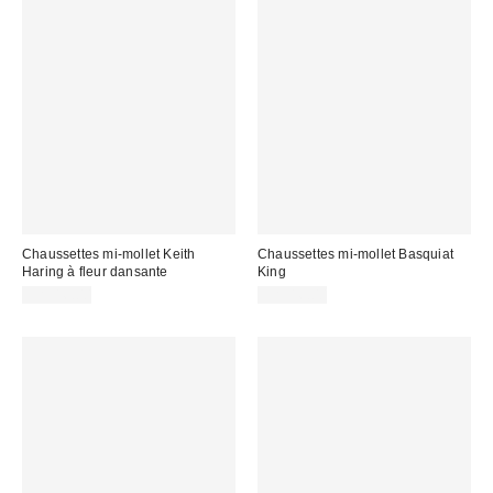
Chaussettes mi-mollet Keith
Chaussettes mi-mollet Basquiat
Haring à fleur dansante
King
CA$16.00
CA$16.00