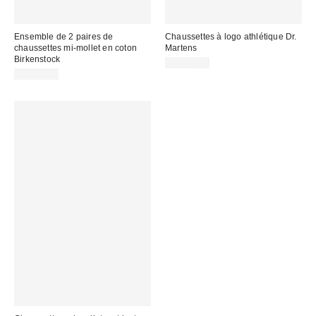
Ensemble de 2 paires de
Chaussettes à logo athlétique Dr.
chaussettes mi-mollet en coton
Martens
Birkenstock
CA$22.00
CA$40.00