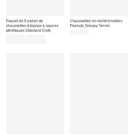
Paquet de 6 paires de
Chaussettes mi-mollet brodées
chaussettes d'équipe à rayures
Peanuts Snoopy Tennis
athlétiques Standard Cloth
CA$16.00
Prix
Prix
CA$39.00
CA$44.00
courant
soldé
Temps limité seulement
:
: