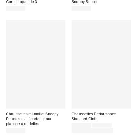
Core, paquet de 3
Snoopy Soccer
CA$39.00
CA$16.00
Chaussettes mi-mollet Snoopy
Chaussettes Performance
Peanuts motif partout pour
Standard Cloth
planche à roulettes
Prix
Prix
CA$12.00
CA$16.00
courant
soldé
CA$16.00
Temps limité seulement
:
: