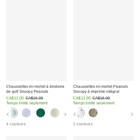
Chaussettes mi-mollet à broderie
Chaussettes mi-mollet Peanuts
de golf Snoopy Peanuts
Snoopy à imprimé intégral
Prix
Prix
Prix
Prix
CA$12.00
CA$16.00
CA$12.00
CA$16.00
courant
courant
soldé
soldé
Temps limité seulement
Temps limité seulement
:
:
:
:
4 couleurs
2 couleurs