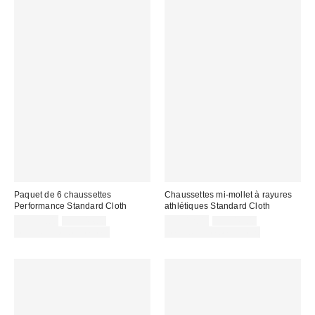
Paquet de 6 chaussettes
Chaussettes mi-mollet à rayures
Performance Standard Cloth
athlétiques Standard Cloth
Prix
Prix
Prix
Prix
CA$39.00
CA$44.00
CA$12.00
CA$16.00
courant
courant
soldé
soldé
Temps limité seulement
Temps limité seulement
:
:
:
: