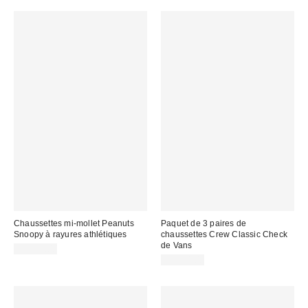
Chaussettes mi-mollet Peanuts
Paquet de 3 paires de
Snoopy à rayures athlétiques
chaussettes Crew Classic Check
de Vans
CA$16.00
CA$24.00