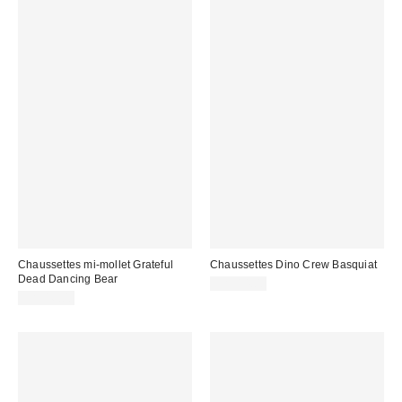
Chaussettes mi-mollet Grateful
Chaussettes Dino Crew Basquiat
Dead Dancing Bear
CA$14.00
CA$16.00