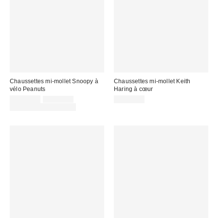
Chaussettes mi-mollet Snoopy à
Chaussettes mi-mollet Keith
vélo Peanuts
Haring à cœur
Prix
Prix
CA$53.00
CA$16.00
CA$16.00
courant
soldé
Temps limité seulement
:
: