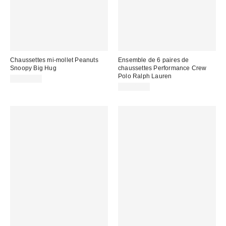
Chaussettes mi-mollet Peanuts
Ensemble de 6 paires de
Snoopy Big Hug
chaussettes Performance Crew
Polo Ralph Lauren
CA$16.00
CA$44.00