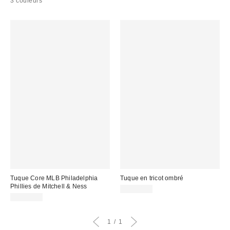
3 couleurs
Tuque Core MLB Philadelphia
Tuque en tricot ombré
Phillies de Mitchell & Ness
CA$34.00
CA$39.00
1
1