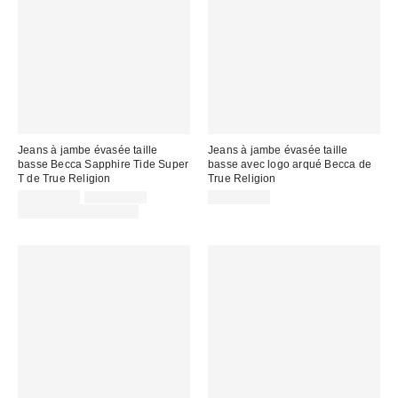
Jeans à jambe évasée taille
Jeans à jambe évasée taille
basse Becca Sapphire Tide Super
basse avec logo arqué Becca de
T de True Religion
True Religion
Prix
Prix
CA$144.00
CA$219.00
CA$169.00
courant
soldé
Temps limité seulement
:
: