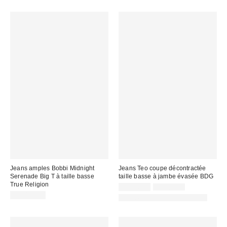
Jeans amples Bobbi Midnight
Jeans Teo coupe décontractée
Serenade Big T à taille basse
taille basse à jambe évasée BDG
True Religion
Prix
Prix
CA$26.99
CA$89.00
courant
soldé
CA$179.00
Offert en plusieurs longueurs
:
: