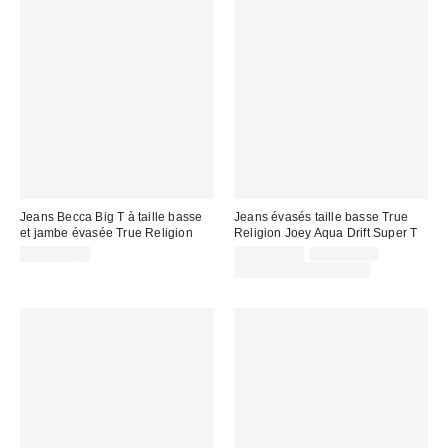
Jeans Becca Big T à taille basse
Jeans évasés taille basse True
et jambe évasée True Religion
Religion Joey Aqua Drift Super T
Prix
Prix
CA$169.00
CA$154.00
CA$219.00
courant
soldé
Temps limité seulement
:
: