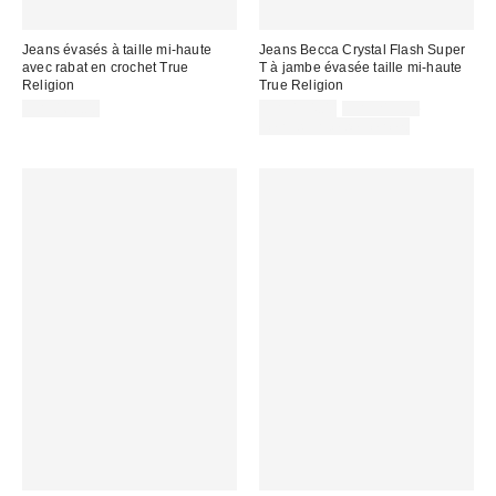
Jeans évasés à taille mi-haute
Jeans Becca Crystal Flash Super
avec rabat en crochet True
T à jambe évasée taille mi-haute
Religion
True Religion
Prix
Prix
CA$169.00
CA$154.00
CA$219.00
courant
soldé
Temps limité seulement
:
: