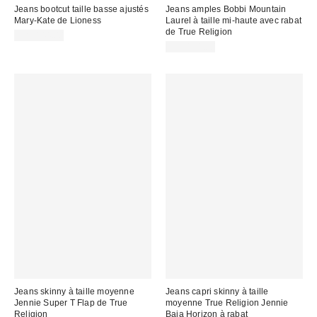
Jeans bootcut taille basse ajustés
Jeans amples Bobbi Mountain
Mary-Kate de Lioness
Laurel à taille mi-haute avec rabat
de True Religion
CA$144.00
CA$144.00
Jeans skinny à taille moyenne
Jeans capri skinny à taille
Jennie Super T Flap de True
moyenne True Religion Jennie
Religion
Baja Horizon à rabat