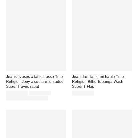
Jeans évasés à taille basse True
Jean droit taille mi-haute True
Religion Joey à couture torsadée
Religion Billie Topanga Wash
Super T avec rabat
Super T Flap
Prix
Prix
CA$129.00
CA$189.00
CA$229.00
courant
soldé
Temps limité seulement
:
: