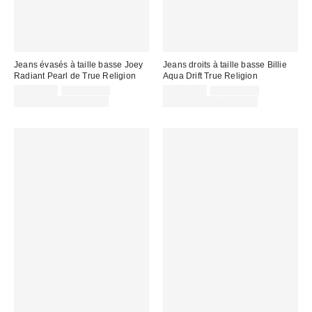
Jeans évasés à taille basse Joey
Jeans droits à taille basse Billie
Radiant Pearl de True Religion
Aqua Drift True Religion
Prix
Prix
Prix
Prix
CA$99.00
CA$144.00
CA$99.00
CA$144.00
courant
courant
soldé
soldé
Temps limité seulement
Temps limité seulement
:
:
:
: