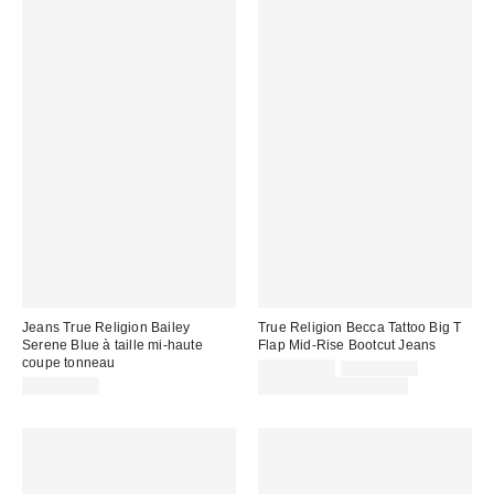
Jeans True Religion Bailey
True Religion Becca Tattoo Big T
Serene Blue à taille mi-haute
Flap Mid-Rise Bootcut Jeans
coupe tonneau
Prix
Prix
CA$129.00
CA$189.00
courant
soldé
CA$149.00
Temps limité seulement
:
: