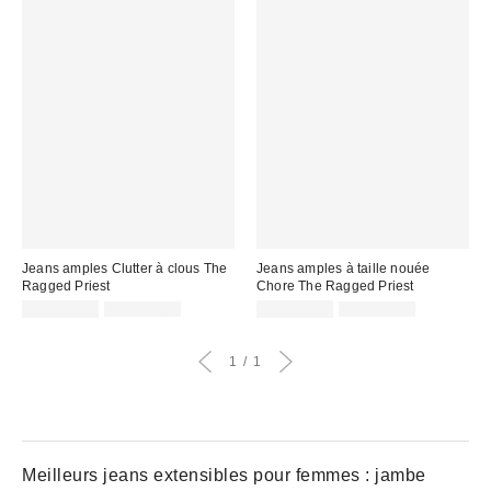
Jeans amples Clutter à clous The
Jeans amples à taille nouée
Ragged Priest
Chore The Ragged Priest
Prix
Prix
Prix
Prix
CA$244.99
CA$294.00
CA$121.99
CA$144.00
courant
courant
soldé
soldé
:
:
:
:
1
1
Meilleurs jeans extensibles pour femmes : jambe