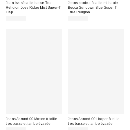
Jean évasé taille basse True
Jeans bootcut à taille mi-haute
Religion Joey Ridge Mist Super-T
Becca Sundown Blue Super T
Flap
True Religion
CA$229.00
CA$229.00
Jeans Abrand 00 Mason à taille
Jeans Abrand 00 Harper à taille
très basse et jambe évasée
très basse et jambe évasée
CA$179.00
CA$194.00