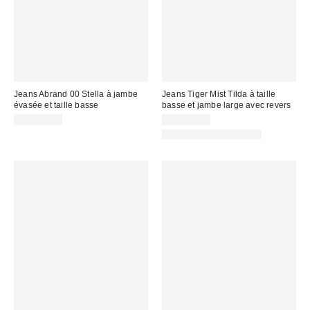
Jeans Abrand 00 Stella à jambe
Jeans Tiger Mist Tilda à taille
évasée et taille basse
basse et jambe large avec revers
CA$179.00
CA$129.00
Articles liés disponibles