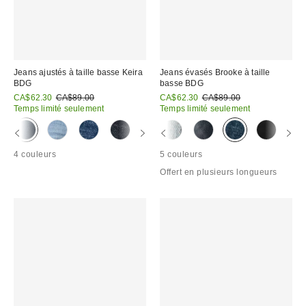
Jeans ajustés à taille basse Keira
Jeans évasés Brooke à taille
BDG
basse BDG
Prix
Prix
Prix
Prix
CA$62.30
CA$89.00
CA$62.30
CA$89.00
courant
courant
soldé
soldé
Temps limité seulement
Temps limité seulement
:
:
:
:
4 couleurs
5 couleurs
Offert en plusieurs longueurs