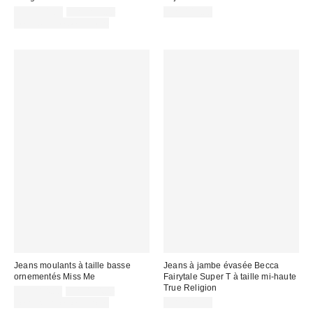
Prix
Prix
CA$154.00
CA$219.00
CA$149.00
courant
soldé
Temps limité seulement
:
:
Jeans moulants à taille basse
Jeans à jambe évasée Becca
ornementés Miss Me
Fairytale Super T à taille mi-haute
True Religion
Prix
Prix
CA$114.00
CA$154.00
courant
soldé
Temps limité seulement
CA$229.00
:
: