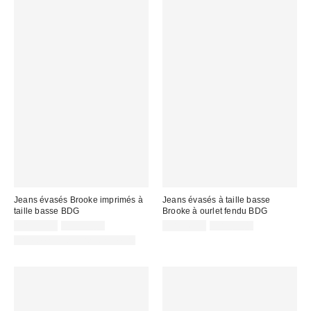
Jeans évasés Brooke imprimés à
Jeans évasés à taille basse
taille basse BDG
Brooke à ourlet fendu BDG
Prix
Prix
Prix
Prix
CA$53.95
CA$99.00
CA$26.95
CA$89.00
courant
courant
soldé
soldé
Offert en plusieurs longueurs
:
:
:
: