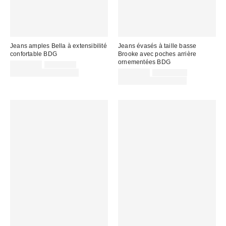
Jeans amples Bella à extensibilité
Jeans évasés à taille basse
confortable BDG
Brooke avec poches arrière
ornementées BDG
Prix
Prix
CA$55.30
CA$79.00
courant
soldé
Prix
Prix
Temps limité seulement
CA$79.80
CA$114.00
:
courant
:
soldé
Temps limité seulement
:
: