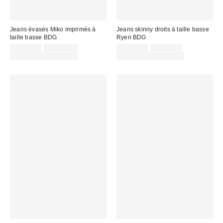
Jeans évasés Miko imprimés à
Jeans skinny droits à taille basse
taille basse BDG
Ryen BDG
Prix
Prix
Prix
Prix
CA$79.80
CA$114.00
CA$62.30
CA$89.00
courant
courant
soldé
soldé
Temps limité seulement
Temps limité seulement
:
:
:
: