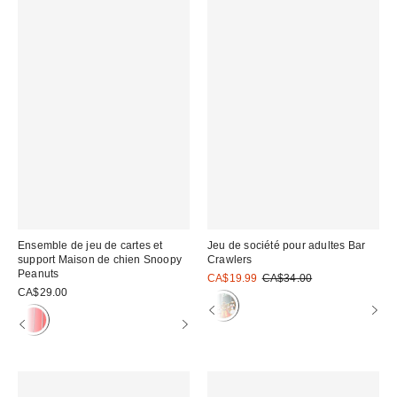
Ensemble de jeu de cartes et
Jeu de société pour adultes Bar
support Maison de chien Snoopy
Crawlers
Peanuts
Prix
Prix
CA$19.99
CA$34.00
courant
soldé
CA$29.00
:
: