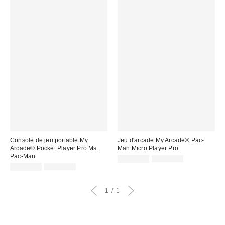
Console de jeu portable My
Jeu d'arcade My Arcade® Pac-
Arcade® Pocket Player Pro Ms.
Man Micro Player Pro
Pac-Man
Prix
Prix
CA$47.99
CA$64.00
courant
Prix
Prix
soldé
CA$47.99
CA$64.00
:
courant
soldé
:
:
:
1
1